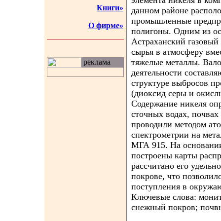
элемента никеля в ко
Книги»
данном районе распол
промышленные предпри
О фирме»
полигоны. Одним из о
Астраханский газовый 
сырья в атмосферу вме
тяжелые металлы. Вало
реклама
деятельности составляю
структуре выбросов п
(диоксид серы и окислы
Содержание никеля оп
сточных водах, почвах
проводили методом ат
спектрометрии на мета
МГА 915. На основани
построены карты распр
рассчитано его удельн
покрове, что позволил
поступления в окружа
Ключевые слова: монит
снежный покров; почв