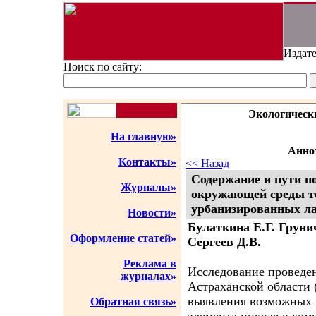
Издате
Поиск по сайту:
Экологическ
На главную»
Аннот
Контакты»
<< Назад
Содержание и пути п
Журналы»
окружающей среды т
урбанизированных л
Новости»
Булаткина Е.Г. Груни
Оформление статей»
Сергеев Д.В.
Реклама в
Исследование проведе
журналах»
Астраханской области 
выявления возможных 
Обратная связь»