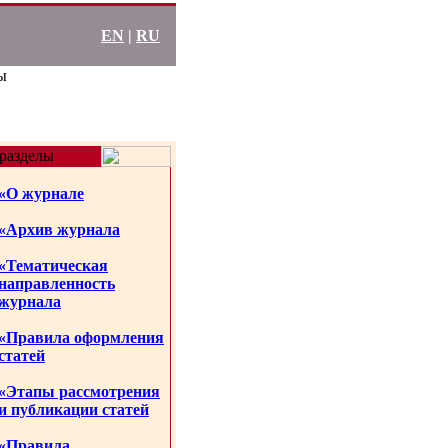
EN
|
RU
ы
разделы
«О журнале
«Архив журнала
«Тематическая
направленность
журнала
«Правила оформления
статей
«Этапы рассмотрения
и публикации статей
«Правила