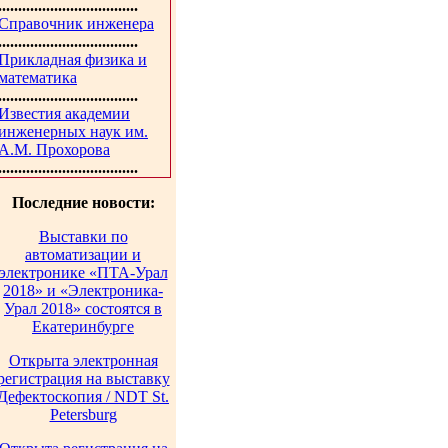
...................................
Справочник инженера
...................................
Прикладная физика и
математика
...................................
Известия академии
инженерных наук им.
А.М. Прохорова
...................................
Последние новости:
Выставки по
автоматизации и
электронике «ПТА-Урал
2018» и «Электроника-
Урал 2018» состоятся в
Екатеринбурге
Открыта электронная
регистрация на выставку
Дефектоскопия / NDT St.
Petersburg