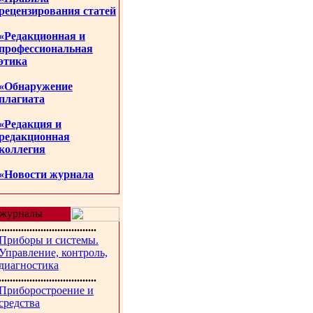
рецензирования статей
«Редакционная и
профессиональная
этика
«Обнаружение
плагиата
«Редакция и
редакционная
коллегия
«Новости журнала
журналы
...................................
Приборы и системы.
Управление, контроль,
диагностика
...................................
Приборостроение и
средства