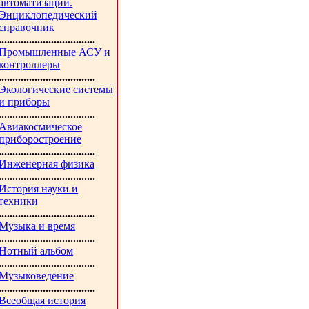
автоматизации.
Энциклопедический
справочник
...................................
Промышленные АСУ и
контроллеры
...................................
Экологические системы
и приборы
...................................
Авиакосмическое
приборостроение
...................................
Инженерная физика
...................................
История науки и
техники
...................................
Музыка и время
...................................
Нотный альбом
...................................
Музыковедение
...................................
Всеобщая история