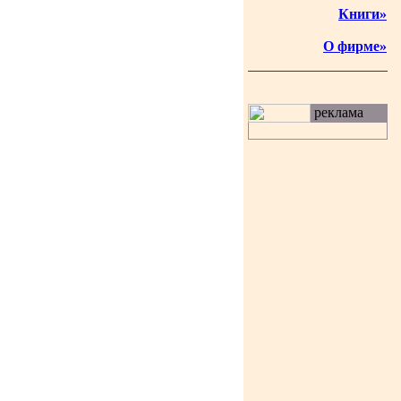
Книги»
О фирме»
реклама