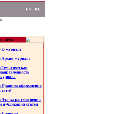
EN
|
RU
ы
разделы
«О журнале
«Архив журнала
«Тематическая
направленность
журнала
«Правила оформления
статей
«Этапы рассмотрения
и публикации статей
«Правила