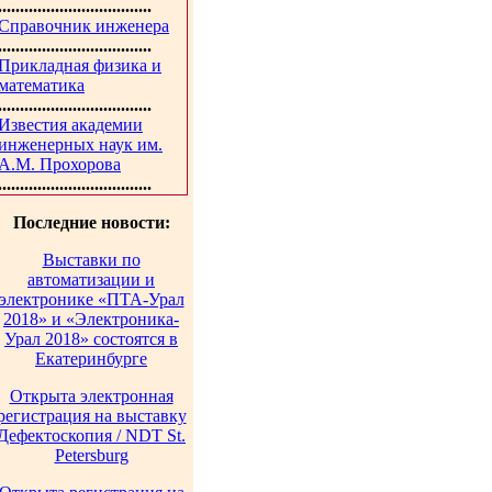
...................................
Справочник инженера
...................................
Прикладная физика и
математика
...................................
Известия академии
инженерных наук им.
А.М. Прохорова
...................................
Последние новости:
Выставки по
автоматизации и
электронике «ПТА-Урал
2018» и «Электроника-
Урал 2018» состоятся в
Екатеринбурге
Открыта электронная
регистрация на выставку
Дефектоскопия / NDT St.
Petersburg