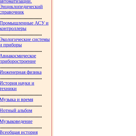
автоматизации.
Энциклопедический
справочник
...................................
Промышленные АСУ и
контроллеры
...................................
Экологические системы
и приборы
...................................
Авиакосмическое
приборостроение
...................................
Инженерная физика
...................................
История науки и
техники
...................................
Музыка и время
...................................
Нотный альбом
...................................
Музыковедение
...................................
Всеобщая история