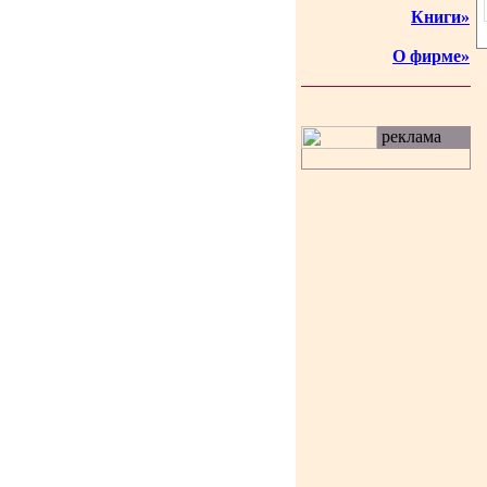
Книги»
О фирме»
реклама