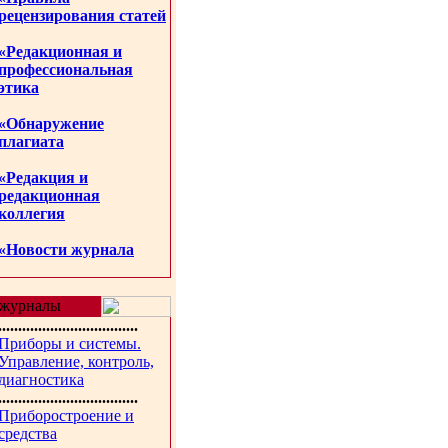
рецензирования статей
«Редакционная и
профессиональная
этика
«Обнаружение
плагиата
«Редакция и
редакционная
коллегия
«Новости журнала
журналы
...................................
Приборы и системы.
Управление, контроль,
диагностика
...................................
Приборостроение и
средства