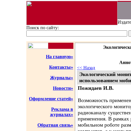
Издате
Поиск по сайту:
Экологическ
На главную»
Аннот
Контакты»
<< Назад
Экологический мони
Журналы»
использованием моби
Пожидаев И.В.
Новости»
Оформление статей»
Возможность применен
экологического монито
Реклама в
радиоканалу существен
журналах»
применения. В рамках 
мобильном роботе раз
Обратная связь»