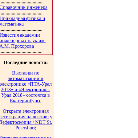
...................................
Справочник инженера
...................................
Прикладная физика и
математика
...................................
Известия академии
инженерных наук им.
А.М. Прохорова
...................................
Последние новости:
Выставки по
автоматизации и
электронике «ПТА-Урал
2018» и «Электроника-
Урал 2018» состоятся в
Екатеринбурге
Открыта электронная
регистрация на выставку
Дефектоскопия / NDT St.
Petersburg