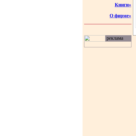
Книги»
О фирме»
реклама