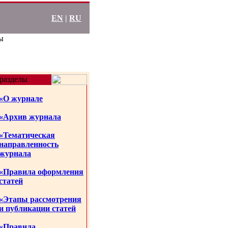
EN
|
RU
ы
разделы
«О журнале
«Архив журнала
«Тематическая
направленность
журнала
«Правила оформления
статей
«Этапы рассмотрения
и публикации статей
«Правила