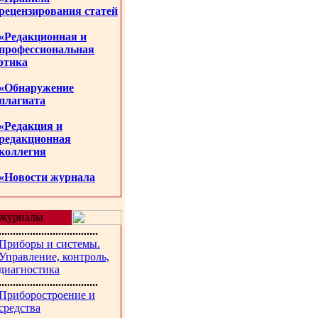
рецензирования статей
«Редакционная и
профессиональная
этика
«Обнаружение
плагиата
«Редакция и
редакционная
коллегия
«Новости журнала
журналы
...................................
Приборы и системы.
Управление, контроль,
диагностика
...................................
Приборостроение и
средства