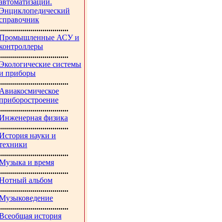
автоматизации.
Энциклопедический
справочник
...................................
Промышленные АСУ и
контроллеры
...................................
Экологические системы
и приборы
...................................
Авиакосмическое
приборостроение
...................................
Инженерная физика
...................................
История науки и
техники
...................................
Музыка и время
...................................
Нотный альбом
...................................
Музыковедение
...................................
Всеобщая история