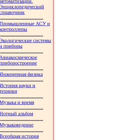
автоматизации.
Энциклопедический
справочник
...................................
Промышленные АСУ и
контроллеры
...................................
Экологические системы
и приборы
...................................
Авиакосмическое
приборостроение
...................................
Инженерная физика
...................................
История науки и
техники
...................................
Музыка и время
...................................
Нотный альбом
...................................
Музыковедение
...................................
Всеобщая история