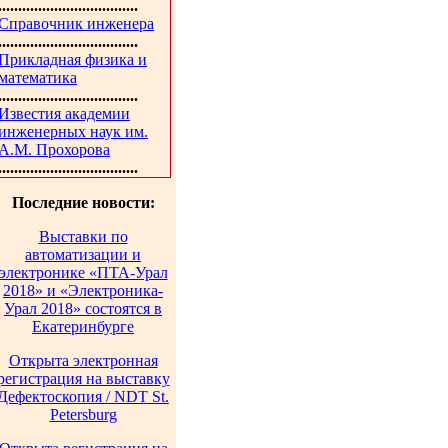
...................................
Справочник инженера
...................................
Прикладная физика и
математика
...................................
Известия академии
инженерных наук им.
А.М. Прохорова
...................................
Последние новости:
Выставки по
автоматизации и
электронике «ПТА-Урал
2018» и «Электроника-
Урал 2018» состоятся в
Екатеринбурге
Открыта электронная
регистрация на выставку
Дефектоскопия / NDT St.
Petersburg