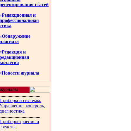
рецензирования статей
«Редакционная и
профессиональная
этика
«Обнаружение
плагиата
«Редакция и
редакционная
коллегия
«Новости журнала
журналы
...................................
Приборы и системы.
Управление, контроль,
диагностика
...................................
Приборостроение и
средства