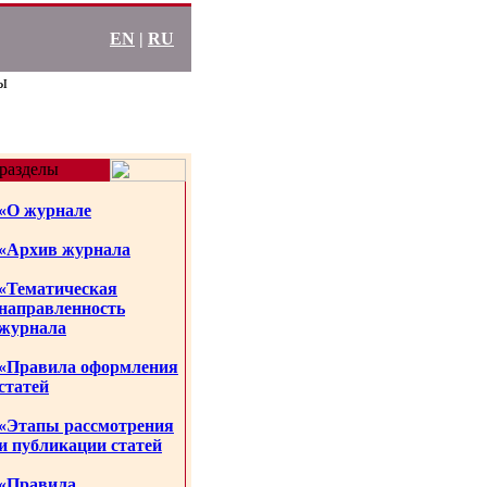
EN
|
RU
ы
разделы
«О журнале
«Архив журнала
«Тематическая
направленность
журнала
«Правила оформления
статей
«Этапы рассмотрения
и публикации статей
«Правила