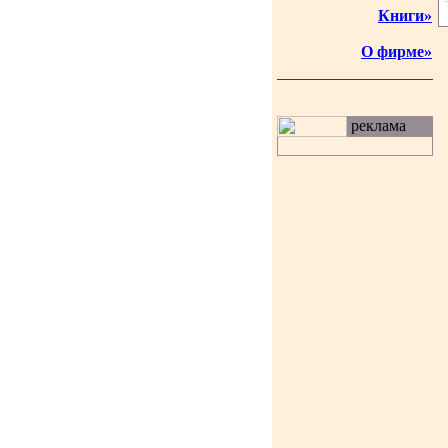
Книги»
О фирме»
реклама