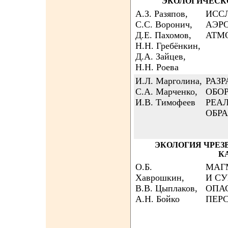
ЭКОЛОГИЧЕСК
А.З. Разяпов,
ИСС
С.С. Воронич,
АЭР
Д.Е. Пахомов,
АТМ
Н.Н. Гребёнкин,
Д.А. Зайцев,
Н.Н. Роева
И.Л. Марголина,
РАЗ
С.А. Марченко,
ОБО
И.В. Тимофеев
РЕА
ОБР
ЭКОЛОГИЯ ЧРЕЗ
К
О.Б.
МАГ
Хаврошкин,
И С
В.В. Цыплаков,
ОПА
А.Н. Бойко
ПЕР