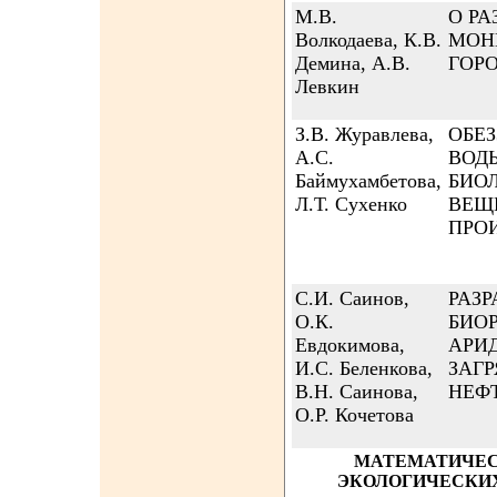
М.В.
О Р
Волкодаева, К.В.
МОН
Демина, А.В.
ГОР
Левкин
З.В. Журавлева,
ОБЕ
А.С.
ВОД
Баймухамбетова,
БИО
Л.Т. Сухенко
ВЕЩ
ПРО
С.И. Саинов,
РАЗР
О.К.
БИО
Евдокимова,
АРИ
И.С. Беленкова,
ЗАГ
В.Н. Саинова,
НЕФ
О.Р. Кочетова
МАТЕМАТИЧЕС
ЭКОЛОГИЧЕСКИХ