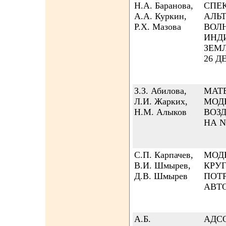
Н.А. Баранова,
СПЕ
А.А. Куркин,
АЛЬ
Р.Х. Мазова
ВОЛ
ИНД
ЗЕМ
26 ДЕ
З.З. Абилова,
МАТ
Л.И. Жарких,
МОД
Н.М. Алыков
ВОЗ
НА 
С.П. Карпачев,
МОД
В.И. Шмырев,
КРУ
Д.В. Шмырев
ПОТ
АВТ
А.Б.
АДС