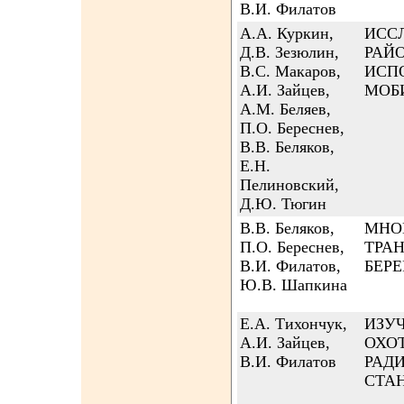
В.И. Филатов
А.А. Куркин,
ИСС
Д.В. Зезюлин,
РАЙ
В.С. Макаров,
ИСП
А.И. Зайцев,
МОБ
А.М. Беляев,
П.О. Береснев,
В.В. Беляков,
Е.Н.
Пелиновский,
Д.Ю. Тюгин
В.В. Беляков,
МНО
П.О. Береснев,
ТРА
В.И. Филатов,
БЕР
Ю.В. Шапкина
Е.А. Тихончук,
ИЗУЧ
А.И. Зайцев,
ОХО
В.И. Филатов
РАД
СТА