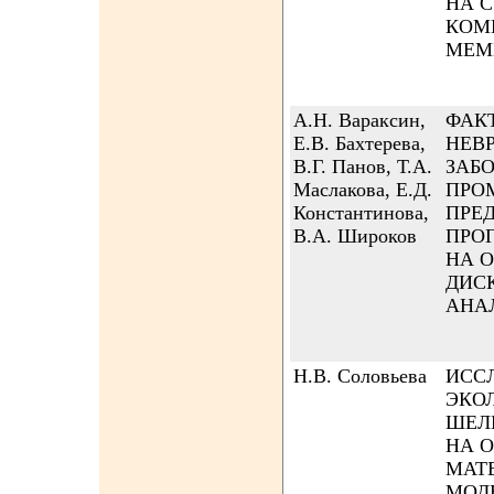
НА 
КОМ
МЕМ
А.Н. Вараксин,
ФАК
Е.В. Бахтерева,
НЕВ
В.Г. Панов, Т.А.
ЗАБ
Маслакова, Е.Д.
ПРО
Константинова,
ПРЕ
В.А. Широков
ПРО
НА 
ДИС
АНА
Н.В. Соловьева
ИСС
ЭКО
ШЕЛ
НА 
МАТ
МОД