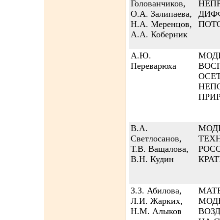
Голованчиков,
НЕП
О.А. Залипаева,
ДИФ
Н.А. Меренцов,
ПОТ
А.А. Коберник
А.Ю.
МОД
Переварюха
ВОС
ОСЕ
НЕП
ПРИ
В.А.
МОД
Светлосанов,
ТЕХ
Т.В. Ващалова,
РОС
В.Н. Кудин
КРА
З.З. Абилова,
МАТ
Л.И. Жарких,
МОД
Н.М. Алыков
ВОЗ