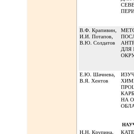
СЕВ
ПЕР
В.Ф. Крапивин,
МЕТ
И.И. Потапов,
ПОС
В.Ю. Солдатов
АНТ
ДЛЯ
ОКР
Е.Ю. Шачнева,
ИЗУ
В.Я. Хентов
ХИМ
ПРО
КАР
НА 
ОБЛ
НАУ
Н.Н. Крупина,
КАТ