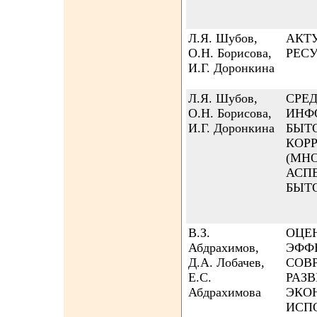
Л.Я. Шубов,
АКТ
О.Н. Борисова,
РЕС
И.Г. Доронкина
Л.Я. Шубов,
СРЕ
О.Н. Борисова,
ИНФ
И.Г. Доронкина
БЫТ
КОР
(МН
АСП
БЫТ
В.З.
ОЦЕ
Абдрахимов,
ЭФФ
Д.А. Лобачев,
СОВ
Е.С.
РАЗВ
Абдрахимова
ЭКО
ИСП