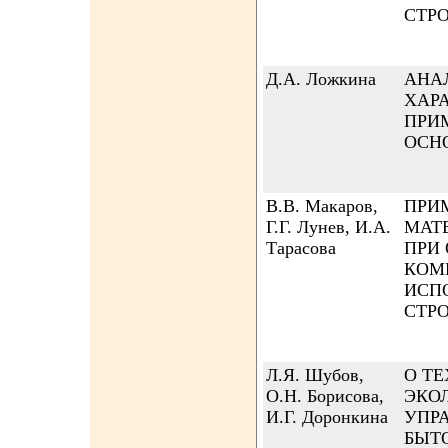
СТР
Д.А. Ложкина
АНА
ХАР
ПРИ
ОСН
В.В. Макаров,
ПРИ
Г.Г. Лунев, И.А.
МАТ
Тарасова
ПРИ
КОМ
ИСП
СТР
Л.Я. Шубов,
О Т
О.Н. Борисова,
ЭКО
И.Г. Доронкина
УПР
БЫТ