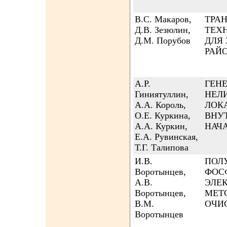
В.С. Макаров,
ТРА
Д.В. Зезюлин,
ТЕХ
Д.М. Порубов
ДЛЯ 
РАЙ
А.Р.
ГЕН
Гиниятуллин,
НЕЛ
А.А. Король,
ЛОК
О.Е. Куркина,
ВНУ
А.А. Куркин,
НАЧ
Е.А. Рувинская,
Т.Г. Талипова
И.В.
ПОЛ
Воротынцев,
ФОС
А.В.
ЭЛЕ
Воротынцев,
МЕТ
В.М.
ОЧИ
Воротынцев