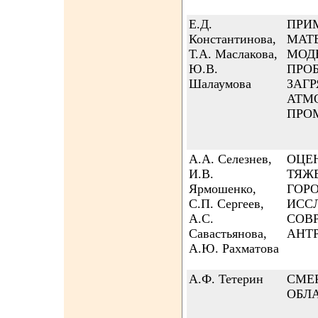
Е.Д.
ПРИ
Константинова,
МАТ
Т.А. Маслакова,
МОД
Ю.В.
ПРО
Шалаумова
ЗАГ
АТМ
ПРО
А.А. Селезнев,
ОЦЕ
И.В.
ТЯЖ
Ярмошенко,
ГОР
С.П. Сергеев,
ИСС
А.С.
СОВ
Савастьянова,
АНТ
А.Ю. Рахматова
А.Ф. Тетерин
СМЕ
ОБЛ