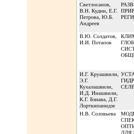
Светлосанов,
РАЗ
В.Н. Кудин, Е.Г.
ПРИ
Петрова, Ю.Б.
РЕГ
Андреев
В.Ю. Солдатов,
КЛИ
И.И. Потапов
ГЛО
СИС
ОБЩ
И.Г. Круашвили,
УСТ
Э.Г.
ГИД
Кухалашвили,
СЕЛ
И.Д. Инашвили,
К.Г. Бзиава, Д.Г.
Лорткипанидзе
Н.В. Соловьева
МОД
СПЕ
ОПТ
ДЛЯ