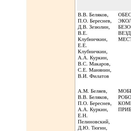
В.В. Беляков,
ОБЕ
П.О. Береснев,
ЭКО
Д.В. Зезюлин,
БЕЗ
В.Е.
ВЕЗ
Клубничкин,
МЕС
Е.Е.
Клубничкин,
А.А. Куркин,
В.С. Макаров,
С.Е. Манянин,
В.И. Филатов
А.М. Беляев,
МОБ
В.В. Беляков,
РОБ
П.О. Береснев,
КОМ
А.А. Куркин,
ПРИ
Е.Н.
Пелиновский,
Д.Ю. Тюгин,