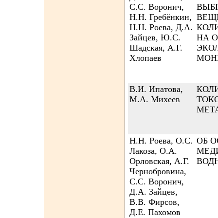
С.С. Воронич,
ВЫБ
Н.Н. Гребёнкин,
ВЕЩ
Н.Н. Роева, Д.А.
КОЛ
Зайцев, Ю.С.
НА 
Шадская, А.Г.
ЭКО
Хлопаев
МОН
В.И. Ипатова,
КОЛ
М.А. Михеев
ТОК
МЕТ
Н.Н. Роева, О.С.
ОБ 
Лакоза, О.А.
МЕДИ
Орловская, А.Г.
ВОД
Чернобровина,
С.С. Воронич,
Д.А. Зайцев,
В.В. Фирсов,
Д.Е. Пахомов