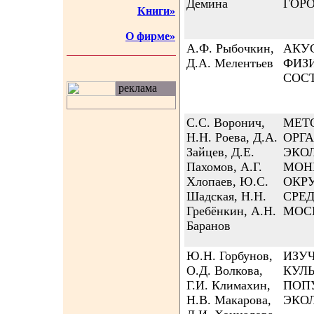
Демина
ГОР
Книги»
О фирме»
А.Ф. Рыбочкин,
АКУ
Д.А. Мелентьев
ФИЗ
СОС
реклама
С.С. Воронич,
МЕТ
Н.Н. Роева, Д.А.
ОРГ
Зайцев, Д.Е.
ЭКО
Пахомов, А.Г.
МОН
Хлопаев, Ю.С.
ОКР
Шадская, Н.Н.
СРЕД
Гребёнкин, А.Н.
МОС
Баранов
Ю.Н. Горбунов,
ИЗУ
О.Д. Волкова,
КУЛ
Г.И. Климахин,
ПОП
Н.В. Макарова,
ЭКО