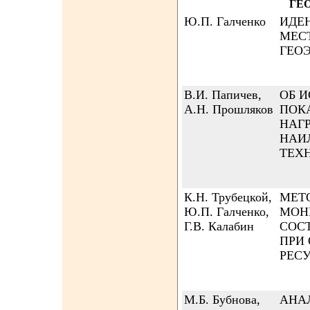
ГЕ
Ю.П. Галченко
ИДЕ
МЕС
ГЕО
В.И. Папичев,
ОБ 
А.Н. Прошляков
ПОК
НАГ
НАИ
ТЕХ
К.Н. Трубецкой,
МЕТ
Ю.П. Галченко,
МОН
Г.В. Калабин
СОС
ПРИ
РЕС
М.Б. Бубнова,
АНА