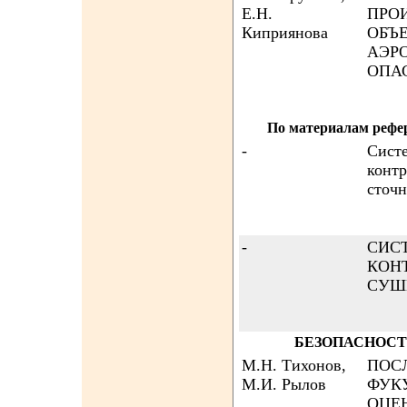
Е.Н.
ПРО
Киприянова
ОБЪ
АЭР
ОПАС
По материалам реф
-
Сист
контр
сточн
-
СИС
КОН
СУШ
БЕЗОПАСНОСТ
М.Н. Тихонов,
ПОС
М.И. Рылов
ФУК
ОЦЕ