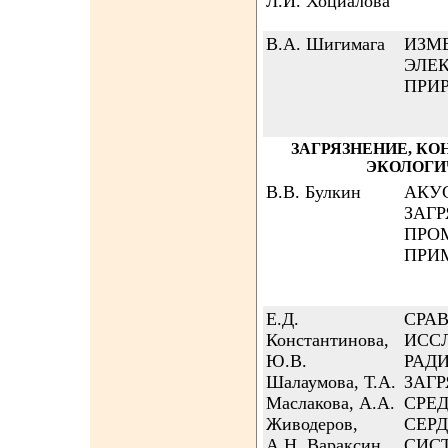
Л.И. Хоциалова
В.А. Шигимага
ИЗМ
ЭЛЕ
ПРИ
ЗАГРЯЗНЕНИЕ, КО
ЭКОЛОГИ
В.В. Булкин
АКУ
ЗАГ
ПРО
ПРИМ
Е.Д.
СРА
Константинова,
ИСС
Ю.В.
РАД
Шалаумова, Т.А.
ЗАГ
Маслакова, А.А.
СРЕ
Живодеров,
СЕР
А.Н. Вараксин
СИС