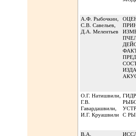
А.Ф. Рыбочкин,
ОЦЕ
С.В. Савельев,
ПРИ
Д.А. Мелентьев
ИЗМ
ПЧЕ
ДЕЙ
ФАК
ПРЕ
СОС
ИЗД
АКУ
О.Г. Натишвили,
ГИД
Г.В.
РЫБ
Гавардашвили,
УСТ
И.Г. Круашвили
С Р
В.А.
ИСС