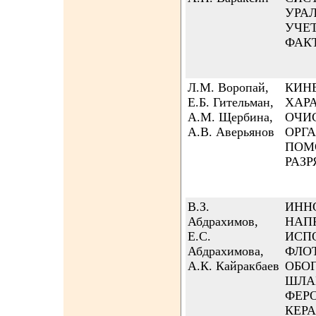
УРА
УЧЕ
ФАК
Л.М. Воропай,
КИН
Е.Б. Гительман,
ХАР
А.М. Щербина,
ОЧИ
А.В. Аверьянов
ОРГ
ПОМ
РАЗР
В.З.
ИНН
Абдрахимов,
НАП
Е.С.
ИСП
Абдрахимова,
ФЛО
А.К. Кайракбаев
ОБО
ШЛА
ФЕР
КЕР