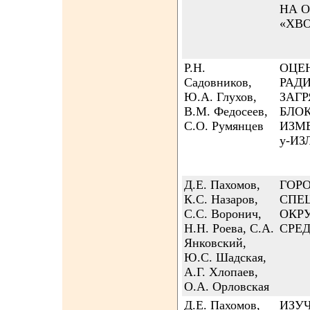
НА 
«ХВ
Р.Н.
ОЦЕ
Садовников,
РАД
Ю.А. Глухов,
ЗАГ
В.М. Федосеев,
БЛО
С.О. Румянцев
ИЗМ
y-И
Д.Е. Пахомов,
ГОР
К.С. Назаров,
СПЕ
С.С. Воронич,
ОКР
Н.Н. Роева, С.А.
СРЕ
Янковский,
Ю.С. Шадская,
А.Г. Хлопаев,
О.А. Орловская
Д.Е. Пахомов,
ИЗУ