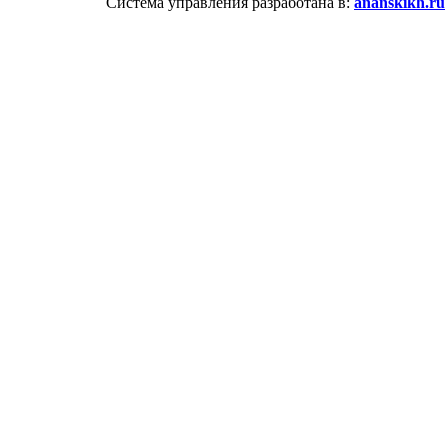
Система управления разработана в:
ananskikh.ru