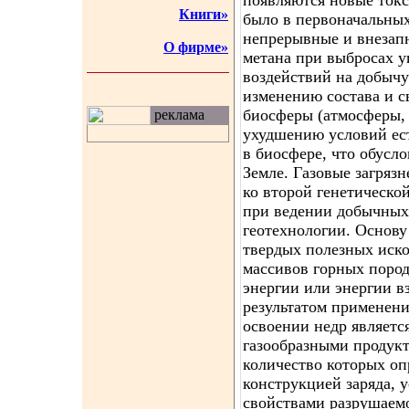
появляются новые токс
Книги»
было в первоначальны
непрерывные и внезап
О фирме»
метана при выбросах уг
воздействий на добычу
изменению состава и 
биосферы (атмосферы,
реклама
ухудшению условий ес
в биосфере, что обусл
Земле. Газовые загряз
ко второй генетическо
при ведении добычных
геотехнологии. Основу
твердых полезных иск
массивов горных поро
энергии или энергии 
результатом применени
освоении недр являетс
газообразными продукт
количество которых оп
конструкцией заряда, 
свойствами разрушаемо