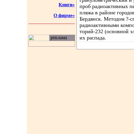
гранулометрический и
Книги»
проб радиоактивных пе
пляжа в районе городо
О фирме»
Бердянск. Методом ?-с
радиоактивными компо
торий-232 (основной э
их распада.
реклама