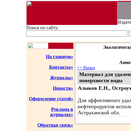
Издате
Поиск по сайту:
Экологическ
На главную»
Аннот
Контакты»
<< Назад
Материал для удален
Журналы»
поверхности воды
Алыков Е.Н., Остроух
Новости»
Оформление статей»
Для эффективного удал
нефтепродуктов испол
Реклама в
Астраханской обл.
журналах»
Обратная связь»