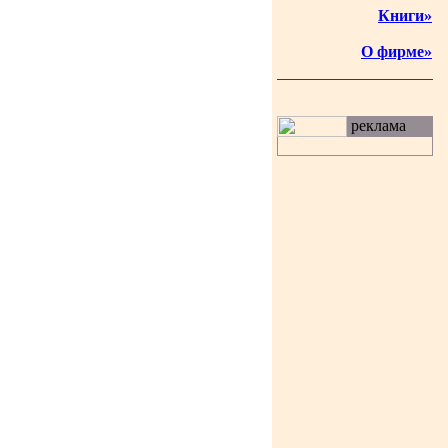
Книги»
О фирме»
реклама