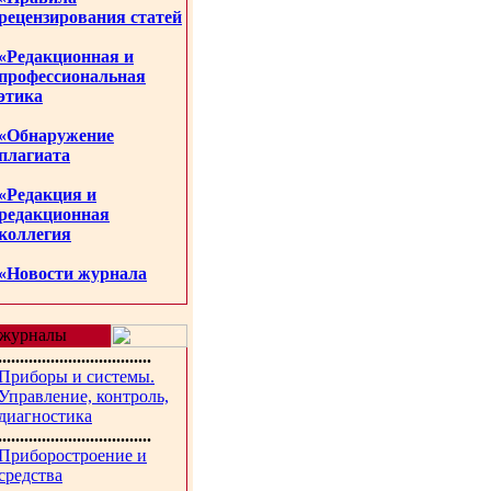
рецензирования статей
«Редакционная и
профессиональная
этика
«Обнаружение
плагиата
«Редакция и
редакционная
коллегия
«Новости журнала
журналы
...................................
Приборы и системы.
Управление, контроль,
диагностика
...................................
Приборостроение и
средства