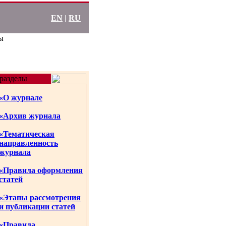
EN
|
RU
ы
разделы
«О журнале
«Архив журнала
«Тематическая
направленность
журнала
«Правила оформления
статей
«Этапы рассмотрения
и публикации статей
«Правила