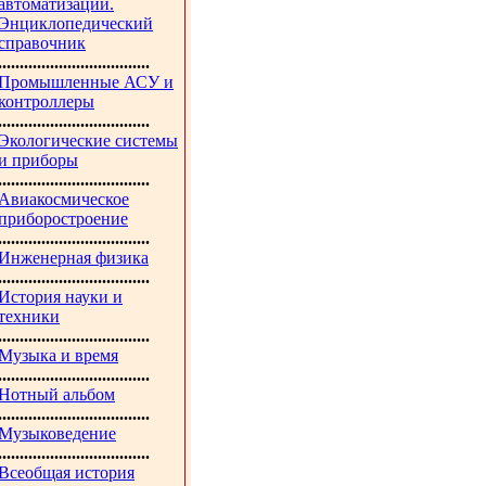
автоматизации.
Энциклопедический
справочник
...................................
Промышленные АСУ и
контроллеры
...................................
Экологические системы
и приборы
...................................
Авиакосмическое
приборостроение
...................................
Инженерная физика
...................................
История науки и
техники
...................................
Музыка и время
...................................
Нотный альбом
...................................
Музыковедение
...................................
Всеобщая история