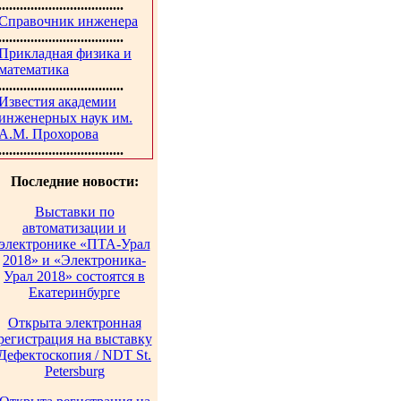
...................................
Справочник инженера
...................................
Прикладная физика и
математика
...................................
Известия академии
инженерных наук им.
А.М. Прохорова
...................................
Последние новости:
Выставки по
автоматизации и
электронике «ПТА-Урал
2018» и «Электроника-
Урал 2018» состоятся в
Екатеринбурге
Открыта электронная
регистрация на выставку
Дефектоскопия / NDT St.
Petersburg