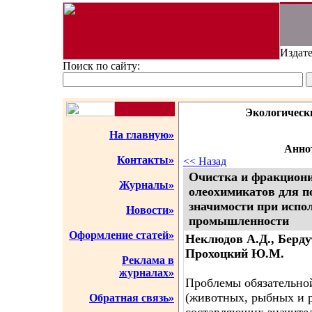
Издате
Поиск по сайту:
Экологическ
На главную»
Аннот
Контакты»
<< Назад
Очистка и фракцион
Журналы»
олеохимикатов для п
значимости при испо
Новости»
промышленности
Оформление статей»
Неклюдов А.Д., Берду
Прохоцкий Ю.М.
Реклама в
журналах»
Проблемы обязательно
(животных, рыбных и р
Обратная связь»