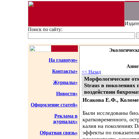
Издате
Поиск по сайту:
Экологическ
На главную»
Аннот
Контакты»
<< Назад
Морфологические отк
Журналы»
Straus в поколениях
воздействии бихрома
Новости»
Исакова Е.Ф., Коломе
Оформление статей»
Были исследованы био
Реклама в
кратковременного, ост
журналах»
калия на поколениях D
эффекты по показател
Обратная связь»