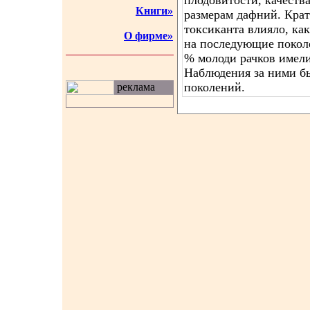
плодовитости, качеств
Книги»
размерам дафний. Кра
токсиканта влияло, как
О фирме»
на последующие поколе
% молоди рачков имел
Наблюдения за ними бы
поколений.
реклама