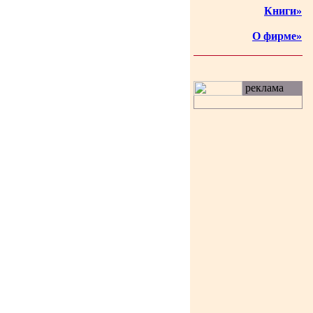
Книги»
О фирме»
реклама