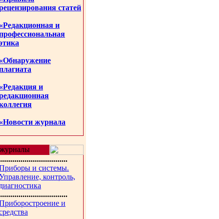
рецензирования статей
«Редакционная и
профессиональная
этика
«Обнаружение
плагиата
«Редакция и
редакционная
коллегия
«Новости журнала
журналы
...................................
Приборы и системы.
Управление, контроль,
диагностика
...................................
Приборостроение и
средства