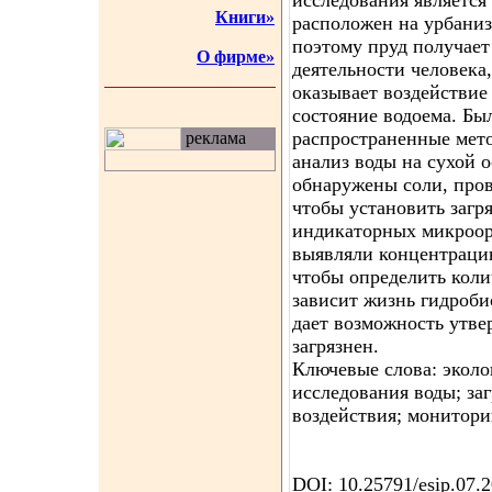
исследования является
Книги»
расположен на урбани
поэтому пруд получает
О фирме»
деятельности человека
оказывает воздействие
состояние водоема. Бы
распространенные мет
реклама
анализ воды на сухой о
обнаружены соли, про
чтобы установить загр
индикаторных микроорг
выявляли концентраци
чтобы определить коли
зависит жизнь гидроб
дает возможность утве
загрязнен.
Ключевые слова: эколо
исследования воды; за
воздействия; монитори
DOI: 10.25791/esip.07.