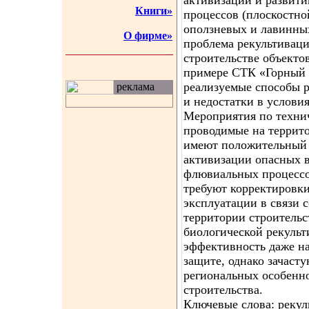
активизации и развит
Книги»
процессов (плоскостно
оползневых и лавинных
О фирме»
проблема рекультивац
строительстве объекто
примере СТК «Горный 
реализуемые способы р
реклама
и недостатки в услови
Мероприятия по техни
проводимые на террит
имеют положительный 
активизации опасных 
флювиальных процессо
требуют корректировки
эксплуатации в связи 
территории строительс
биологической рекуль
эффективность даже н
защите, однако зачасту
региональных особенн
строительства.
Ключевые слова: рекул