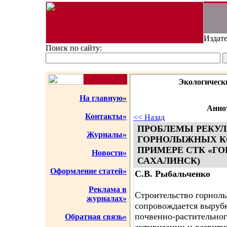
Издате
Поиск по сайту:
Экологическ
На главную»
Аннот
Контакты»
<< Назад
ПРОБЛЕМЫ РЕКУЛ
Журналы»
ГОРНОЛЫЖНЫХ К
ПРИМЕРЕ СТК «ГО
Новости»
САХАЛИНСК)
Оформление статей»
С.В. Рыбальченко
Реклама в
Строительство горнол
журналах»
сопровождается вырубк
почвенно-растительног
Обратная связь»