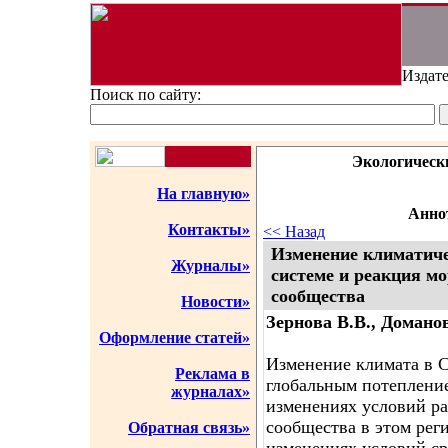
Издате
Поиск по сайту:
Экологическ
На главную»
Аннот
Контакты»
<< Назад
Изменение климатиче
Журналы»
системе и реакция м
сообщества
Новости»
Зернова В.В., Домано
Оформление статей»
Изменение климата в 
Реклама в
глобальным потепление
журналах»
изменениях условий р
сообщества в этом рег
Обратная связь»